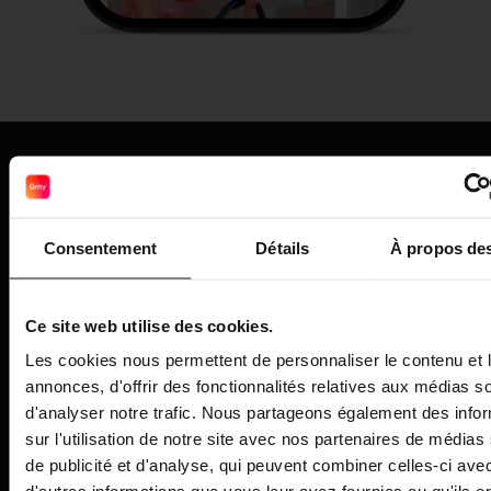
Consentement
Détails
À propos de
Rejoins la #Griteam, pour atteindre
tes objectifs, + rapidement et
+ facilement
Ce site web utilise des cookies.
Comme + de 450 000 personnes transformées
Les cookies nous permettent de personnaliser le contenu et 
avec la méthode Grity pour des résultats
annonces, d'offrir des fonctionnalités relatives aux médias s
rapides & concrets
d'analyser notre trafic. Nous partageons également des info
sur l'utilisation de notre site avec nos partenaires de médias
de publicité et d'analyse, qui peuvent combiner celles-ci ave