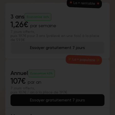
La + rentable
3 ans
Économise 66%
1,26€
par semaine
7 jours offerts,
puis 197€ pour 3 ans (prélevé en une fois) à la place
de 593€
Essayer gratuitement 7 jours
La + populaire
Annuel
Économise 45%
107€
par an
7 jours offerts,
puis 107€ / an à la place de 197€
Essayer gratuitement 7 jours