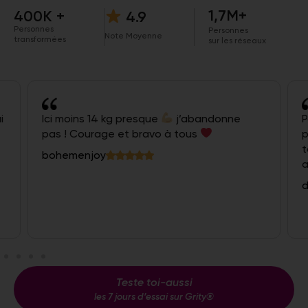
1,7M+
400K +
4.9
Personnes
Personnes
Note Moyenne
transformées
sur les réseaux
i
Ici moins 14 kg presque
j’abandonne
P
pas ! Courage et bravo à tous
p
t
bohemenjoy
a
d
Teste toi-aussi
les 7 jours d’essai sur Grity®