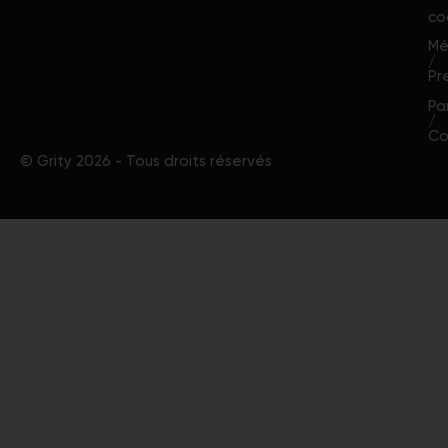
co
Mé
/
Pr
Pa
/
Co
© Grity 2026 - Tous droits réservés