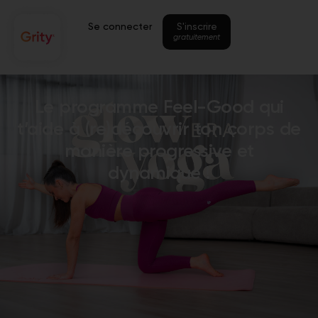
Se connecter
S'inscrire
gratuitement
Le programme Feel-Good qui
t’aide à (re)découvrir ton corps de
manière progressive et
dynamique !