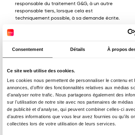
responsable du traitement G&G, à un autre
responsable tiers, lorsque cela est
techniquement possible, à sa demande écrite.
Temps de conservation de ses données : Les
données personnelles sont conservées
pendant la durée de l’utilisation des services
Consentement
Détails
À propos de
par l’utilisateur, jusqu’à la suppression de son
compte par exemple, ou à sa désinscription à
la newsletter et aux alertes.
Ce site web utilise des cookies.
La durée de conservation des données par
Les cookies nous permettent de personnaliser le contenu et 
G&G n’excède en aucun cas la durée
annonces, d'offrir des fonctionnalités relatives aux médias s
nécessaire aux finalités visées à l’Article 4 des
d'analyser notre trafic. Nous partageons également des info
présentes.
sur l'utilisation de notre site avec nos partenaires de médias
de publicité et d'analyse, qui peuvent combiner celles-ci ave
Toute demande devra être adressée par e-
d'autres informations que vous leur avez fournies ou qu'ils o
mail au responsable du traitement visé à
collectées lors de votre utilisation de leurs services.
l’Article 3 des présentes, à l’adresse
support@grity.com