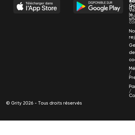
Co
Ju
Cycle féminin
Ga
d’u
Vis
le
Po
si
co
No
re
Ge
de
co
Mé
/
Pr
Pa
/
Co
© Grity 2026 - Tous droits réservés