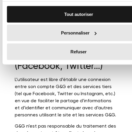
Tout autoriser
Article 7 : Utilisation
des données à
Personnaliser
caractère personnel
par des Services tiers
Refuser
(Facebook, Twitter…)
L’utilisateur est libre d’établir une connexion
entre son compte G&G et des services tiers
(tel que Facebook, Twitter ou Instagram, etc.)
en vue de faciliter le partage d’informations
et d’identifier et communiquer avec d’autres
personnes utilisant le site et les services G&G.
G&G n’est pas responsable du traitement des