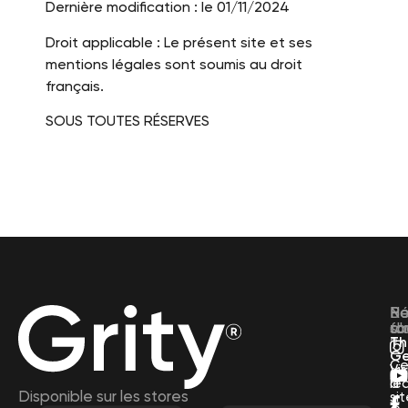
Dernière modification : le 01/11/2024
Droit applicable : Le présent site et ses
mentions légales sont soumis au droit
français.
SOUS TOUTES RÉSERVES
Be
Ré
No
d'
so
fo
?
Th
Ge
Ce
Vis
d’
le
Disponible sur les stores
si