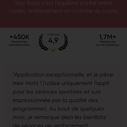
Your Body c’est l’équilibre parfait entre
cardio, renforcement et contrôle du corps.
+450K
1,7M+
14 500 avis
4,9
Personnes
Personnes
transformées
sur les réseaux
"Application exceptionnelle, et je pèse
mes mots ! j'utilise uniquement l'appli
pour les séances sportives et suis
impressionnée par la qualité des
programmes. Au bout de quelques
mois, je remarque déjà les bienfaits
de séances de renforcement