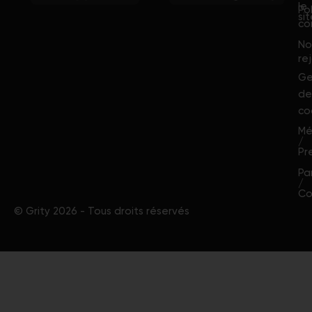
le
Po
si
co
No
re
Ge
de
co
Mé
/
Pr
Pa
/
Co
© Grity 2026 - Tous droits réservés