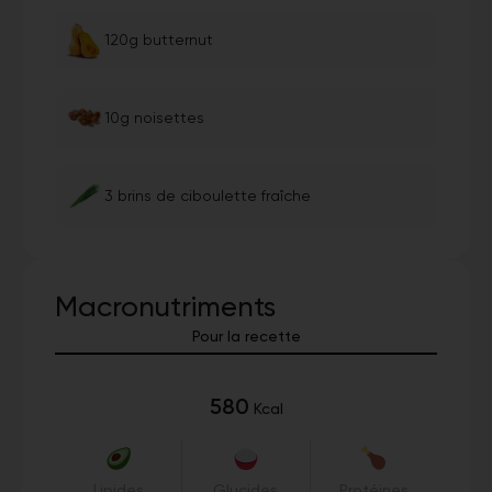
120g butternut
10g noisettes
3 brins de ciboulette fraîche
Macronutriments
Pour la recette
580
Kcal
Lipides
Glucides
Protéines