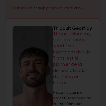
* Utilisez les champignons de votre choix.
Thibault Geoffray
Thibault Geoffray,
star du coaching
sportif sur
Instagram depuis
7 ans, est le
pionnier de la
démocratisation
du fitness en
France.
Reconnu comme
étant la référence de
la transformation