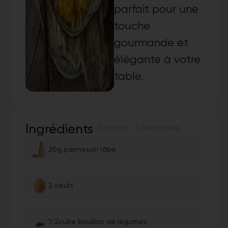
parfait pour une
touche
gourmande et
élégante à votre
table.
Ingrédients
Portion : 1 personne
20g parmesan râpé
2 oeufs
1/2cube bouillon de légumes