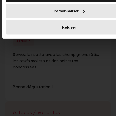
Ajoutez la butternut écrasée en purée à la
Personnaliser
fourchette, le parmesan.
Refuser
Étape 7
Servez le risotto avec les champignons rôtis,
les œufs mollets et des noisettes
concassées.
Bonne dégustation !
Astuces / Variantes