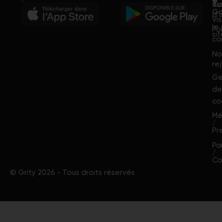
Co
Ju
Cycle féminin
Ga
d’u
Vis
le
Po
si
co
No
re
Ge
de
co
Mé
/
Pr
Pa
/
Co
© Grity 2026 - Tous droits réservés