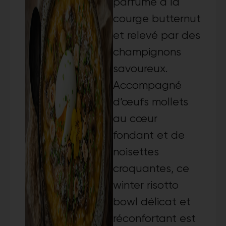
parfumé à la
courge butternut
et relevé par des
champignons
savoureux.
Accompagné
d’œufs mollets
au cœur
fondant et de
noisettes
croquantes, ce
winter risotto
bowl délicat et
réconfortant est