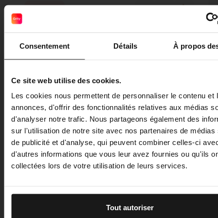
Étape 4
Dans la même poêle que les champignons,
Consentement
Détails
À propos de
faites revenir l’échalotte ciselée et le riz cru
dans l’huile d’olive pendant 1 à 2 minutes.
Ce site web utilise des cookies.
Les cookies nous permettent de personnaliser le contenu et 
Étape 5
annonces, d'offrir des fonctionnalités relatives aux médias s
d'analyser notre trafic. Nous partageons également des info
Ajoutez 300ml d’eau, le cube de bouillon de
sur l'utilisation de notre site avec nos partenaires de médias
légume et faites cuire environ 18 minutes.
de publicité et d'analyse, qui peuvent combiner celles-ci ave
Ajoutez un peu d’eau si nécessaire au cours
d'autres informations que vous leur avez fournies ou qu'ils o
de la cuisson.
collectées lors de votre utilisation de leurs services.
Tout autoriser
Étape 6