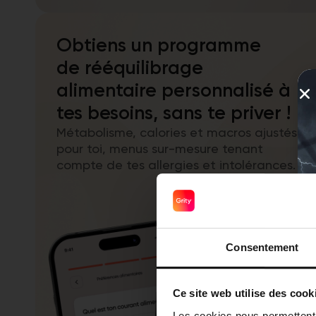
Obtiens un programme
de rééquilibrage
alimentaire personnalisé à
tes besoins, sans te priver !
Métabolisme, calories et macros ajustés
pour toi, menus sur-mesure tenant
compte de tes allergies et intolérances.
Consentement
Ce site web utilise des cook
Les cookies nous permettent d