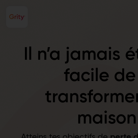
Il n’a jamais é
facile de
transformer
maison 
perte 
Atteins tes objectifs de