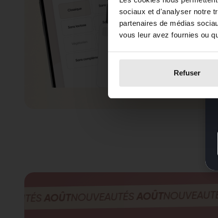
sociaux et d'analyser notre t
partenaires de médias sociaux
vous leur avez fournies ou qu'
Refuser
AO
NOUVEAUTÉS
AOÛT
NOUVEAUTÉS
AOÛT
TÉS