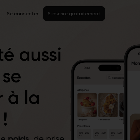
Se connecter
S'inscrire gratuitement
té aussi
 se
 à la
!
de poids
, de prise