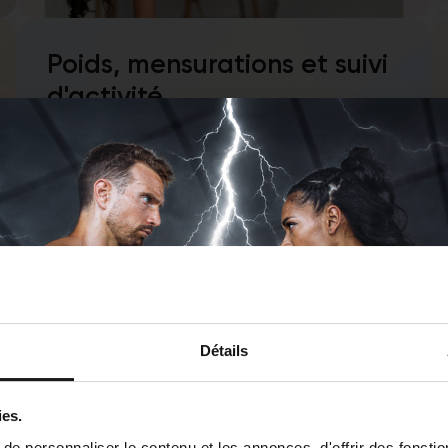
Poids, mensurations et suivi
d'activité
Chaque effort compte. Le tracking Grity
te permet d’analyser tes résultats,
ajuster tes objectifs et te dépasser jour
après jour pour rester motivé
durablement.
Détails
ies.
e personnaliser le contenu et les annonces, d'offrir des fonctio