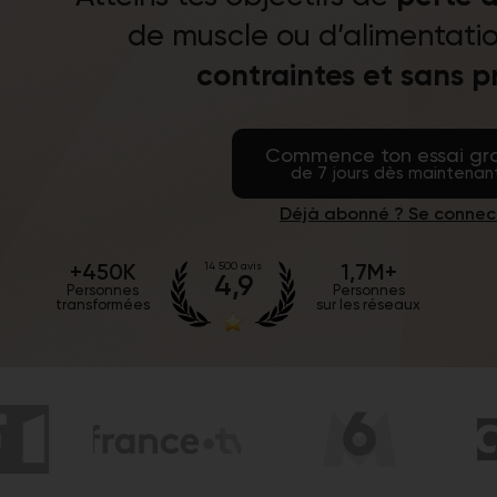
de muscle ou d’alimentatio
contraintes et sans p
Commence ton essai gra
de 7 jours dès maintenant
Déjà abonné ? Se connec
+450K
1,7M+
14 500 avis
4,9
Personnes
Personnes
transformées
sur les réseaux