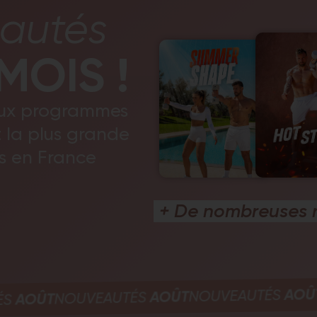
autés
MOIS !
aux programmes
t la plus grande
s en France
+ De nombreuses n
NOUVEAUTÉ
AOÛT
NOUVEAUTÉS
AOÛT
EAUTÉS