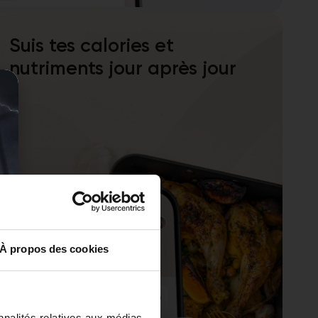
Suis tes calories et
nutriments jour après jour
À propos des cookies
nnalités relatives aux médias