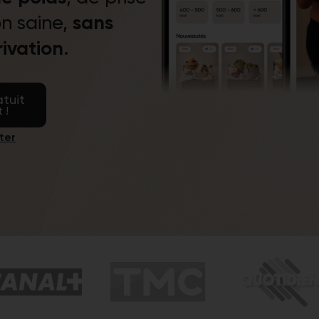
sans
n saine,
rivation
.
tuit
 !
ter